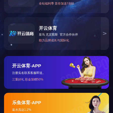
上一篇：
智能化生长发育评估系统
下一篇：
小儿腰穿训练模型
让真实触手可及
TELLYES VIRTUALLY REAL
股票代码 ：
833047
地址：天津市华苑产业区海泰西路18号西6-A座2F、3F
邮编：300384
电话：4006-355-510
022-83711066
传真：022-83711065
Email：tellyes@maridaliahernandez.com